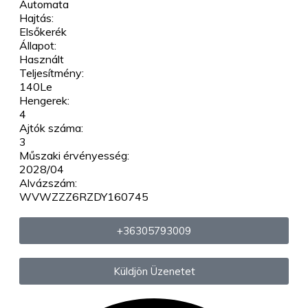
Automata
Hajtás:
Elsőkerék
Állapot:
Használt
Teljesítmény:
140Le
Hengerek:
4
Ajtók száma:
3
Műszaki érvényesség:
2028/04
Alvázszám:
WVWZZZ6RZDY160745
+36305793009
Küldjön Üzenetet