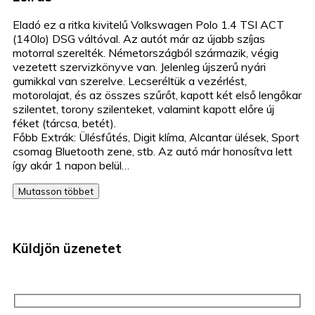
Eladó ez a ritka kivitelű Volkswagen Polo 1.4 TSI ACT
(140lo) DSG váltóval. Az autót már az újabb szíjas
motorral szerelték. Németországból származik, végig
vezetett szervizkönyve van. Jelenleg újszerű nyári
gumikkal van szerelve. Lecseréltük a vezérlést,
motorolajat, és az összes szűrőt, kapott két első lengőkar
szilentet, torony szilenteket, valamint kapott előre új
féket (tárcsa, betét).
Főbb Extrák: Ülésfűtés, Digit klíma, Alcantar ülések, Sport
csomag Bluetooth zene, stb. Az autó már honosítva lett
így akár 1 napon belül…
Mutasson többet
Küldjön üzenetet