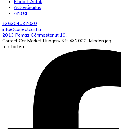
Eladott Autók
Autóvásárlás
Árlista
+36304037030
info@correctcar.hu
2013 Pomáz Céhmester út 19.
Correct Car Market Hungary Kft. © 2022. Minden jog
fenttartva.