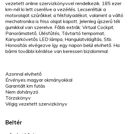
vezetett online szervizkönyvvel rendelkezik. 185 ezer
km-nél ki lett cserélve a vezérlés. Lecseréltük a
motorolajat szűrőkkel, a fékfolyadékot, valamint a váltó
mechatronika is friss olajat kapott. Jelenleg újszerű téli
gumikkal van szerelve. Főbb extrák: Virtual Cockpit,
Panorámatető, Ülésfűtés, Távtartó tempomat,
Kanyarkövetős LED lámpa, Hangulatvilágítás, Stb.
Honosítás elvégezve így egy napon belül elvihető. Ha
bármi további kérdése van keressen bizalommal.
Azonnal elvihető
Érvényes magyar okmányokkal
Garantált km futás
Nem dohányzó
Törzskönyv
Végig vezetett szervizkönyv
Beltér