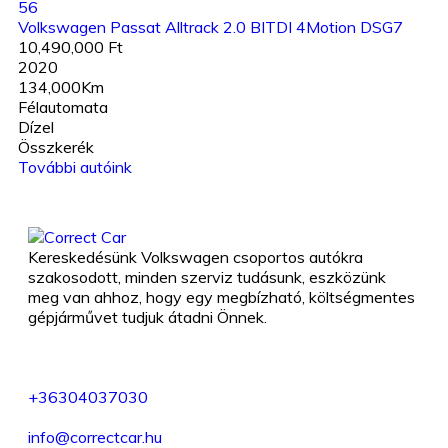
56
Volkswagen Passat Alltrack 2.0 BITDI 4Motion DSG7
10,490,000 Ft
2020
134,000Km
Félautomata
Dízel
Összkerék
További autóink
Kereskedésünk Volkswagen csoportos autókra
szakosodott, minden szerviz tudásunk, eszközünk
meg van ahhoz, hogy egy megbízható, költségmentes
gépjárművet tudjuk átadni Önnek.
+36304037030
info@correctcar.hu