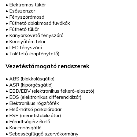
•
Elektromos tükör
•
Esőszenzor
•
Fényszórómosó
•
Fűthető ablakmosó fúvókák
•
Fűthető tükör
•
Kanyarkövető fényszóró
•
Könnyűfém felni
•
LED fényszóró
•
Tolótető (napfénytető)
Vezetéstámogató rendszerek
•
ABS (blokkolásgátló)
•
ASR (kipörgésgátló)
•
EBD/EBV (elektronikus fékerő-elosztó)
•
EDS (elektronikus differenciálzár)
•
Elektronikus rögzítőfék
•
Első-hátsó parkolóradar
•
ESP (menetstabilizátor)
•
Fáradtságérzékelő
•
Koccanásgátló
•
Sebességfüggő szervókormány