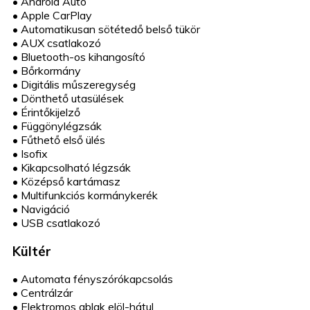
•
Android Auto
•
Apple CarPlay
•
Automatikusan sötétedő belső tükör
•
AUX csatlakozó
•
Bluetooth-os kihangosító
•
Bőrkormány
•
Digitális műszeregység
•
Dönthető utasülések
•
Érintőkijelző
•
Függönylégzsák
•
Fűthető első ülés
•
Isofix
•
Kikapcsolható légzsák
•
Középső kartámasz
•
Multifunkciós kormánykerék
•
Navigáció
•
USB csatlakozó
Kültér
•
Automata fényszórókapcsolás
•
Centrálzár
•
Elektromos ablak elöl-hátul