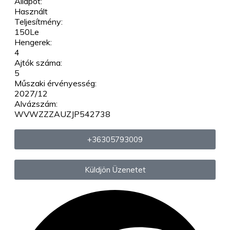
Állapot:
Használt
Teljesítmény:
150Le
Hengerek:
4
Ajtók száma:
5
Műszaki érvényesség:
2027/12
Alvázszám:
WVWZZZAUZJP542738
+36305793009
Küldjön Üzenetet