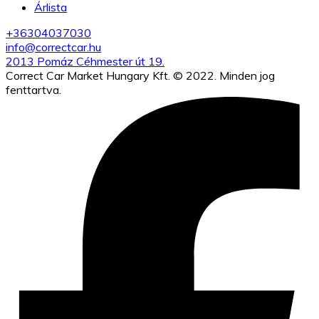
Árlista
+36304037030
info@correctcar.hu
2013 Pomáz Céhmester út 19.
Correct Car Market Hungary Kft. © 2022. Minden jog
fenttartva.