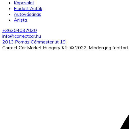
Kapcsolat
Eladott Autók
Autóvásárlás
Árlista
+36304037030
info@correctcar.hu
2013 Pomáz Céhmester út 19.
Correct Car Market Hungary Kft. © 2022. Minden jog fenttart